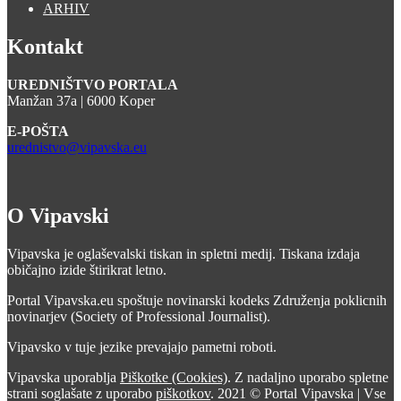
ARHIV
Kontakt
UREDNIŠTVO PORTALA
Manžan 37a | 6000 Koper
E-POŠTA
urednistvo@vipavska.eu
O Vipavski
Vipavska je oglaševalski tiskan in spletni medij. Tiskana izdaja
običajno izide štirikrat letno.
Portal Vipavska.eu spoštuje novinarski kodeks Združenja poklicnih
novinarjev (Society of Professional Journalist).
Vipavsko v tuje jezike prevajajo pametni roboti.
Vipavska uporablja
Piškotke (Cookies)
. Z nadaljno uporabo spletne
strani soglašate z uporabo
piškotkov
. 2021 © Portal Vipavska | Vse