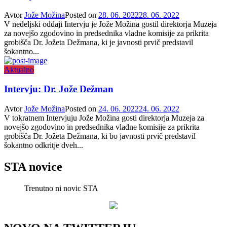
Avtor
Jože Možina
Posted on
28. 06. 2022
28. 06. 2022
V nedeljski oddaji Intervju je Jože Možina gostil direktorja Muzeja
za novejšo zgodovino in predsednika vladne komisije za prikrita
grobišča Dr. Jožeta Dežmana, ki je javnosti prvič predstavil
šokantno...
Aktualno
Intervju: Dr. Jože Dežman
Avtor
Jože Možina
Posted on
24. 06. 2022
24. 06. 2022
V tokratnem Intervjuju Jože Možina gosti direktorja Muzeja za
novejšo zgodovino in predsednika vladne komisije za prikrita
grobišča Dr. Jožeta Dežmana, ki bo javnosti prvič predstavil
šokantno odkritje dveh...
STA novice
Trenutno ni novic STA