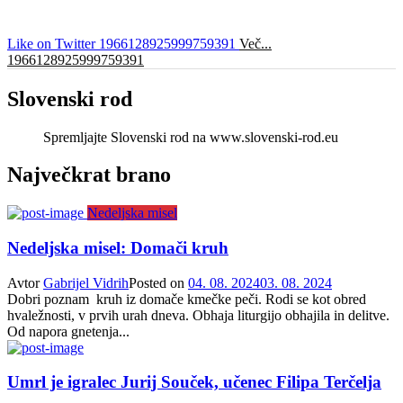
Like on Twitter 1966128925999759391
Več...
1966128925999759391
Slovenski rod
Spremljajte Slovenski rod na www.slovenski-rod.eu
Največkrat brano
Nedeljska misel
Nedeljska misel: Domači kruh
Avtor
Gabrijel Vidrih
Posted on
04. 08. 2024
03. 08. 2024
Dobri poznam kruh iz domače kmečke peči. Rodi se kot obred
hvaležnosti, v prvih urah dneva. Obhaja liturgijo obhajila in delitve.
Od napora gnetenja...
Umrl je igralec Jurij Souček, učenec Filipa Terčelja