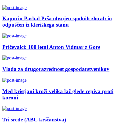
Kapucin Pashal Prša obsojen spolnih zlorab in
odpuščen iz kleriškega stanu
Pričevalci: 100 letni Anton Vidmar z Gore
Vlada za drugorazrednost gospodarstvenikov
Med kristjani kroži velika laž glede cepiva proti
koroni
Tri srede (ABC krščanstva)