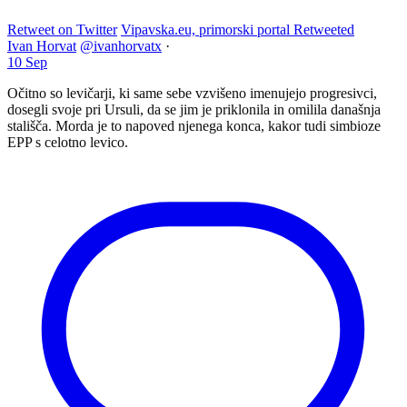
Retweet on Twitter
Vipavska.eu, primorski portal Retweeted
Ivan Horvat
@ivanhorvatx
·
10 Sep
Očitno so levičarji, ki same sebe vzvišeno imenujejo progresivci,
dosegli svoje pri Ursuli, da se jim je priklonila in omilila današnja
stališča. Morda je to napoved njenega konca, kakor tudi simbioze
EPP s celotno levico.