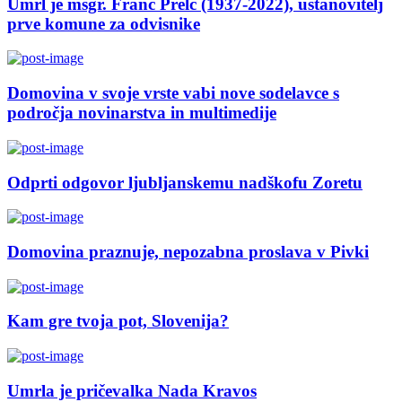
Umrl je msgr. Franc Prelc (1937-2022), ustanovitelj
prve komune za odvisnike
Domovina v svoje vrste vabi nove sodelavce s
področja novinarstva in multimedije
Odprti odgovor ljubljanskemu nadškofu Zoretu
Domovina praznuje, nepozabna proslava v Pivki
Kam gre tvoja pot, Slovenija?
Umrla je pričevalka Nada Kravos