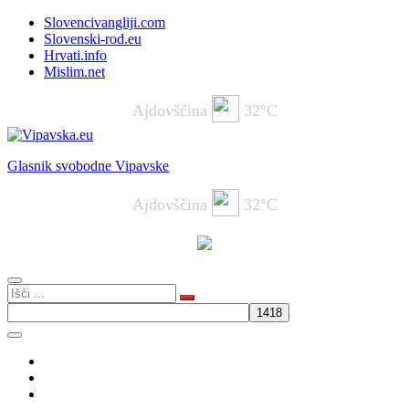
Slovencivangliji.com
Slovenski-rod.eu
Hrvati.info
Mislim.net
Ajdovščina
32°C
Glasnik svobodne Vipavske
Ajdovščina
32°C
Aktualno
Komentar
BLOG