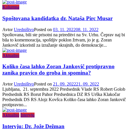
Kolumna
Spoštovana kandidatka dr. Nataša Pirc Musar
Avtor
Uredništvo
Posted on
03. 11. 2022
08. 11. 2022
Spoštovana, bili ste prisotni na prireditvi na Sv. Urhu. Čeprav naj bi
bila to komemoracija, spoštljiv poklon žrtvam, jo je g. Zoran
Jankovič izkoristil za izražanje skrajnih, do demokracije...
Aktualno
Koliko časa lahko Zoran Jankovič protipravno
zanika pravico do groba in spomina?
Avtor
Uredništvo
Posted on
21. 09. 2022
21. 09. 2022
Ljubljana, 21. septembra 2022 Predsednik Vlade RS Robert Golob
Predsednik RS Borut Pahor Predsednica DZ RS Urška Klakočar
Predsednik DS RS Alojz Kovšca Koliko časa lahko Zoran Jankovič
protipravno...
Aktualno
Intervju
Intervju: Dr. Jože Dežman