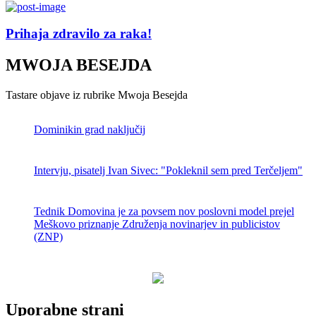
Prihaja zdravilo za raka!
MWOJA BESEJDA
Tastare objave iz rubrike Mwoja Besejda
Dominikin grad naključij
Intervju, pisatelj Ivan Sivec: "Pokleknil sem pred Terčeljem"
Tednik Domovina je za povsem nov poslovni model prejel
Meškovo priznanje Združenja novinarjev in publicistov
(ZNP)
Uporabne strani