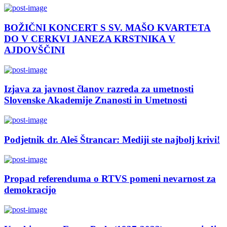
BOŽIČNI KONCERT S SV. MAŠO KVARTETA
DO V CERKVI JANEZA KRSTNIKA V
AJDOVŠČINI
Izjava za javnost članov razreda za umetnosti
Slovenske Akademije Znanosti in Umetnosti
Podjetnik dr. Aleš Štrancar: Mediji ste najbolj krivi!
Propad referenduma o RTVS pomeni nevarnost za
demokracijo