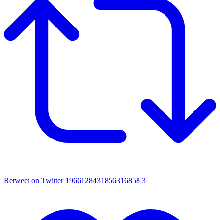
Retweet on Twitter 1966128431856316858
3