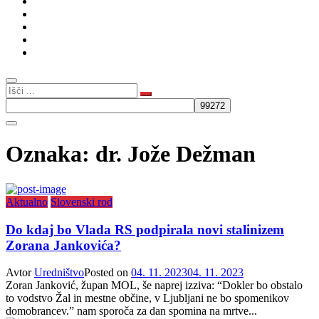
Kultura
Gospodarstvo
Intervju
Humor
Slovenski rod
Oznaka:
dr. Jože Dežman
Aktualno
Slovenski rod
Do kdaj bo Vlada RS podpirala novi stalinizem
Zorana Jankovića?
Avtor
Uredništvo
Posted on
04. 11. 2023
04. 11. 2023
Zoran Janković, župan MOL, še naprej izziva: “Dokler bo obstalo
to vodstvo Žal in mestne občine, v Ljubljani ne bo spomenikov
domobrancev.” nam sporoča za dan spomina na mrtve...