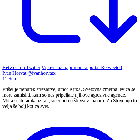
Retweet on Twitter
Vipavska.eu, primorski portal Retweeted
Ivan Horvat
@ivanhorvatx
·
11 Sep
Prišel je trenutek streznitve, umor Kirka. Svetovna zmerna levica se
mora zamisliti, kam so nas pripeljale njihove agresivne agende.
Mora se deradikalizirati, sicer bomo šli vsi v maloro. Za Slovenijo to
velja še bolj kot za svet.