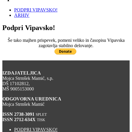
PODPRI VIPAVSKO!
ARHIV
Podpri Vipavsko!
Še tako majhen prispevek, pomeni veliko in časopisu Vipavska
zagotavlja stabilno delovanje.
IZDAJATELJICA
Mojca Strmšek Mamić, s.p.
DŠ 17102812,
MŠ 9005153000
ODGOVORNA UREDNICA
Mojca Strmšek Mamić
ISSN 2738-3091
SPLET
ISSN 2712-634X
TISK
PODPRI VIPAVSKO!