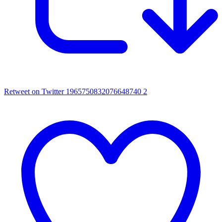
Retweet on Twitter 1965750832076648740
2