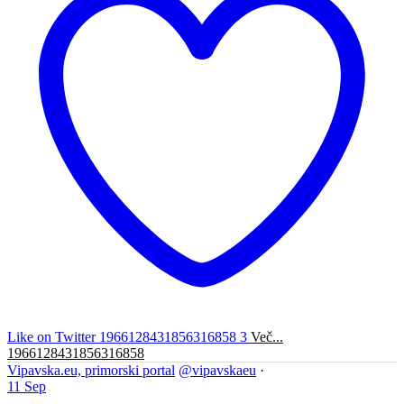
Like on Twitter 1966128431856316858
3
Več...
1966128431856316858
Vipavska.eu, primorski portal
@vipavskaeu
·
11 Sep