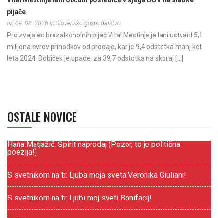
pijače
on 09. 08. 2026 in Slovensko gospodarstvo
Proizvajalec brezalkoholnih pijač Vital Mestinje je lani ustvaril 5,1
milijona evrov prihodkov od prodaje, kar je 9,4 odstotka manj kot
leta 2024. Dobiček je upadel za 39,7 odstotka na skoraj […]
OSTALE NOVICE
Hana Matjažič: Špirit naprodaj (Pozor, to je politična
poezija!)
S svetnikom na ti: Ljuba moja sveta Veronika Giuliani!
S svetnikom na ti: Ljubi moj sveti Bonifacij!