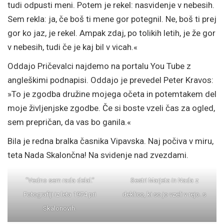
tudi odpusti meni. Potem je rekel: nasvidenje v nebesih.
Sem rekla: ja, če boš ti mene gor potegnil. Ne, boš ti prej
gor ko jaz, je rekel. Ampak zdaj, po tolikih letih, je že gor
v nebesih, tudi če je kaj bil v vicah.«
Oddajo Pričevalci najdemo na portalu You Tube z
angleškimi podnapisi. Oddajo je prevedel Peter Kravos:
»To je zgodba družine mojega očeta in potemtakem del
moje življenjske zgodbe. Če si boste vzeli čas za ogled,
sem prepričan, da vas bo ganila.«
Bila je redna bralka časnika Vipavska. Naj počiva v miru,
teta Nada Skalončna! Na svidenje nad zvezdami.
“Vedno sem rada delal.”
Sestri Marjeta in Nada z
Fotografiji iz leta 1974 pri
deklico, ki so jo vzeli v rejo. s
Skalonovih.