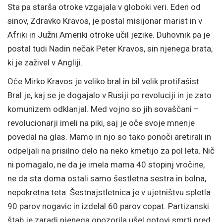
Sta pa starša otroke vzgajala v globoki veri. Eden od
sinov, Zdravko Kravos, je postal misijonar marist in v
Afriki in Južni Ameriki otroke učil jezike. Duhovnik pa je
postal tudi Nadin nečak Peter Kravos, sin njenega brata,
ki je zaživel v Angliji.
Oče Mirko Kravos je veliko bral in bil velik protifašist.
Bral je, kaj se je dogajalo v Rusiji po revoluciji in je zato
komunizem odklanjal. Med vojno so jih sovaščani –
revolucionarji imeli na piki, saj je oče svoje mnenje
povedal na glas. Mamo in njo so tako ponoči aretirali in
odpeljali na prisilno delo na neko kmetijo za pol leta. Nič
ni pomagalo, ne da je imela mama 40 stopinj vročine,
ne da sta doma ostali samo šestletna sestra in bolna,
nepokretna teta. Šestnajstletnica je v ujetništvu spletla
90 parov nogavic in izdelal 60 parov copat. Partizanski
štab je zaradi njenega opozorila ušel gotovi smrti pred