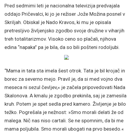
Pred sedmimi leti je nacionalna televizija predvajala
oddajo Pričevalci, ki jo je režiser Jože Možina posnel v
Skriljah. Obiskal je Nado Kravos, ki mu je opisala
pretresljivo življenjsko zgodbo svoje družine v viharjih
treh totalitarizmov. Visoko ceno so plačali, njihova
edina “napaka” pa je bila, da so bili pošteni rodoljubi.
“Mama in tata sta imela šest otrok. Tata je bil krojač in
borec za severno mejo. Pravil je, da si med vojno dva
meseca ni sezul čevljev,« je začela pripovedovati Nada
Skalonova. A kmalu je zgodbo prekinila, saj je zamesila
kruh. Potem je spet sedla pred kamero. Življenje je bilo
težko. Pogrešala je nežnost: »Smo morali delati že od
malega. Nič nas niso cartali. Se ne spomnim, da bi me
mama poljubila. Smo morali ubogati na prvo besedo.«