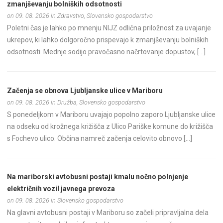
zmanjševanju bolniških odsotnosti
on 09. 08. 2026 in Zdravstvo, Slovensko gospodarstvo
Poletni čas je lahko po mnenju NIJZ odlična priložnost za uvajanje
ukrepov, ki lahko dolgoročno prispevajo k zmanjševanju bolniških
odsotnosti. Mednje sodijo pravočasno načrtovanje dopustov, […]
Začenja se obnova Ljubljanske ulice v Mariboru
on 09. 08. 2026 in Družba, Slovensko gospodarstvo
S ponedeljkom v Mariboru uvajajo popolno zaporo Ljubljanske ulice
na odseku od krožnega križišča z Ulico Pariške komune do križišča
s Fochevo ulico. Občina namreč začenja celovito obnovo […]
Na mariborski avtobusni postaji kmalu nočno polnjenje
električnih vozil javnega prevoza
on 09. 08. 2026 in Slovensko gospodarstvo
Na glavni avtobusni postaji v Mariboru so začeli pripravljalna dela