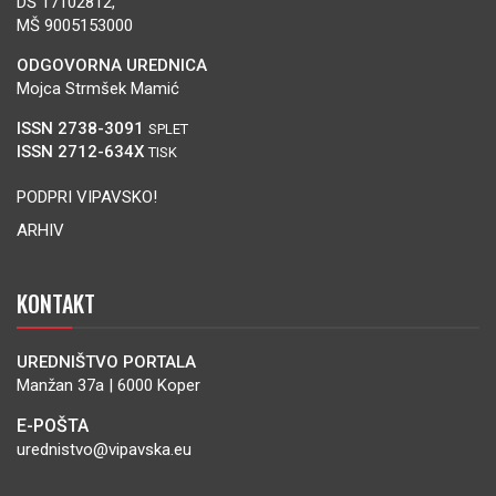
DŠ 17102812,
MŠ 9005153000
ODGOVORNA UREDNICA
Mojca Strmšek Mamić
ISSN 2738-3091
SPLET
ISSN 2712-634X
TISK
PODPRI VIPAVSKO!
ARHIV
KONTAKT
UREDNIŠTVO PORTALA
Manžan 37a | 6000 Koper
E-POŠTA
urednistvo@vipavska.eu