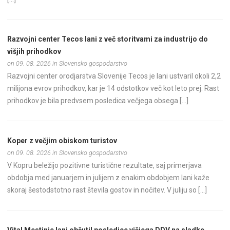
Razvojni center Tecos lani z več storitvami za industrijo do
višjih prihodkov
on 09. 08. 2026 in Slovensko gospodarstvo
Razvojni center orodjarstva Slovenije Tecos je lani ustvaril okoli 2,2
milijona evrov prihodkov, kar je 14 odstotkov več kot leto prej. Rast
prihodkov je bila predvsem posledica večjega obsega […]
Koper z večjim obiskom turistov
on 09. 08. 2026 in Slovensko gospodarstvo
V Kopru beležijo pozitivne turistične rezultate, saj primerjava
obdobja med januarjem in julijem z enakim obdobjem lani kaže
skoraj šestodstotno rast števila gostov in nočitev. V juliju so […]
Vital Mestinje lani občutil posledice višjega DDV na sladke