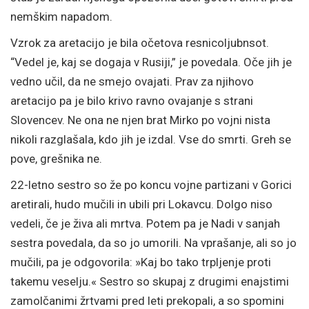
nemškim napadom.
Vzrok za aretacijo je bila očetova resnicoljubnsot.
“Vedel je, kaj se dogaja v Rusiji,” je povedala. Oče jih je
vedno učil, da ne smejo ovajati. Prav za njihovo
aretacijo pa je bilo krivo ravno ovajanje s strani
Slovencev. Ne ona ne njen brat Mirko po vojni nista
nikoli razglašala, kdo jih je izdal. Vse do smrti. Greh se
pove, grešnika ne.
22-letno sestro so že po koncu vojne partizani v Gorici
aretirali, hudo mučili in ubili pri Lokavcu. Dolgo niso
vedeli, če je živa ali mrtva. Potem pa je Nadi v sanjah
sestra povedala, da so jo umorili. Na vprašanje, ali so jo
mučili, pa je odgovorila: »Kaj bo tako trpljenje proti
takemu veselju.« Sestro so skupaj z drugimi enajstimi
zamolčanimi žrtvami pred leti prekopali, a so spomini