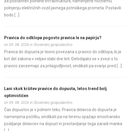
za postavitev polnilne infrastrukture, namenjene nočnemu
polnjenju električnih vozil javnega potniškega prometa. Postavili
bodo […]
Pravica do odklopa pogosto pravica le na papirju?
on 09. 08. 2026 in Slovensko gospodarstvo
Pravica do dopusta je tesno povezana s pravico do odklopa, ki je
kot del zakona v veljavi slabi dve leti. Delodajalci se v zvezi s to
pravico zavzemajo za prilagodljivost, sindikati pa svarijo pred […]
Lani skok kršitev pravice do dopusta, letos trend bolj
optimističen
on 09. 08. 2026 in Slovensko gospodarstvo
Čas dopustov je v polnem teku. Pravica delavca do dopusta je
namenjena počitku, sindikati pa na terenu opažajo enostransko
pošiljanje delavcev na dopust in prestavljanje tega zaradi manka
[…]