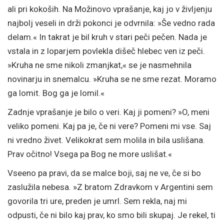
ali pri kokoših. Na Možinovo vprašanje, kaj jo v življenju
najbolj veseli in drži pokonci je odvrnila: »Še vedno rada
delam.« In takrat je bil kruh v stari peči pečen. Nada je
vstala in z loparjem povlekla dišeč hlebec ven iz peči.
»Kruha ne sme nikoli zmanjkat,« se je nasmehnila
novinarju in snemalcu. »Kruha se ne sme rezat. Moramo
ga lomit. Bog ga je lomil.«
Zadnje vprašanje je bilo o veri. Kaj ji pomeni? »O, meni
veliko pomeni. Kaj pa je, če ni vere? Pomeni mi vse. Saj
ni vredno živet. Velikokrat sem molila in bila uslišana.
Prav očitno! Vsega pa Bog ne more uslišat.«
Vseeno pa pravi, da se malce boji, saj ne ve, če si bo
zaslužila nebesa. »Z bratom Zdravkom v Argentini sem
govorila tri ure, preden je umrl. Sem rekla, naj mi
odpusti, če ni bilo kaj prav, ko smo bili skupaj. Je rekel, ti