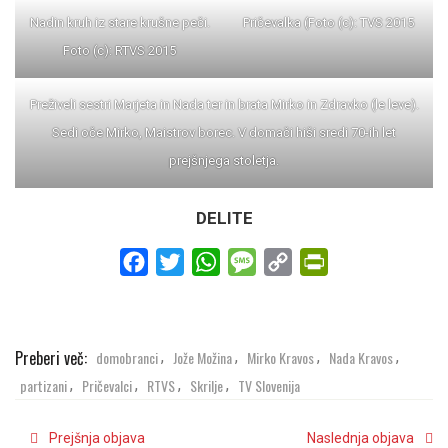
Nadin kruh iz stare krušne peči.
Pričevalka (Foto (c): TVS 2015
Foto (c): RTVS 2015
Preživeli sestri Marjeta in Nada ter in brata Mirko in Zdravko (le leve).
Sedi oče Mirko, Maistrov borec. V domači hiši sredi 70-ih let
prejšnjega stoletja.
DELITE
Facebook
Twitter
WhatsApp
Message
Copy
PrintFriendly
Link
Preberi več:
domobranci
Jože Možina
Mirko Kravos
Nada Kravos
,
,
,
,
partizani
Pričevalci
RTVS
Skrilje
TV Slovenija
,
,
,
,
Prejšnja objava
Naslednja objava