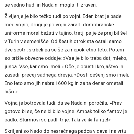
še vedno hudi in Nada ni mogla iti zraven.
Življenje je bilo težko tudi po vojni. Eden brat je padel
med vojno, drugi je po vojni zaradi domobranske
uniforme moral bežati v tujino, tretji pa je že prej bil šel
v Turin v semenišče. Od šestih otrok sta ostali samo
dve sestri, skrbeli pa se še za nepokretno teto. Potem
so prišle obvezne oddaje: »Vse je bilo treba dat, mleko,
junca. Vse, kar smo imeli.« Oče je opustil krojaštvo in
zasadil precej sadnega drevja: »Dosti češenj smo imeli.
Eno leto smo jih nabrali 600 kg in za ta denar ometali
hišo.«
Vojna je botrovala tudi, da se Nada ni poročila. »Prav
gotovo bi se, če ne bi bilo vojne. Ampak toliko fantov je
padlo. Šturmovi so padli trije. Taki veliki fantje!«
Skriljani so Nado do nesrečnega padca videvali na vrtu