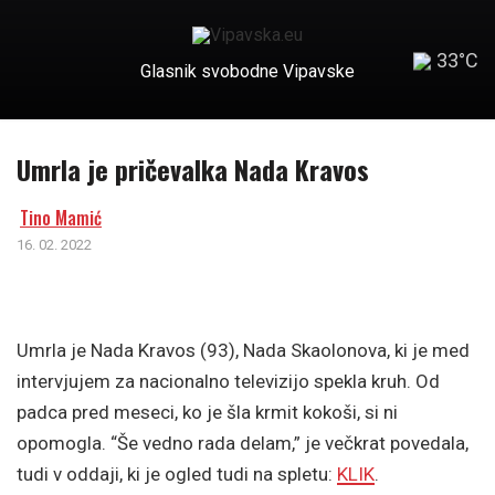
33°C
Glasnik svobodne Vipavske
Umrla je pričevalka Nada Kravos
Tino Mamić
16. 02. 2022
Umrla je Nada Kravos (93), Nada Skaolonova, ki je med
intervjujem za nacionalno televizijo spekla kruh. Od
padca pred meseci, ko je šla krmit kokoši, si ni
opomogla. “Še vedno rada delam,” je večkrat povedala,
tudi v oddaji, ki je ogled tudi na spletu:
KLIK
.