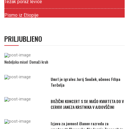
Težak poraz levice
Pismo iz Etiopije
PRILJUBLJENO
Nedeljska misel: Domači kruh
Umrl je igralec Jurij Souček, učenec Filipa
Terčelja
BOŽIČNI KONCERT S SV. MAŠO KVARTETA DO V
CERKVI JANEZA KRSTNIKA V AJDOVŠČINI
Izjava za javnost članov razreda za