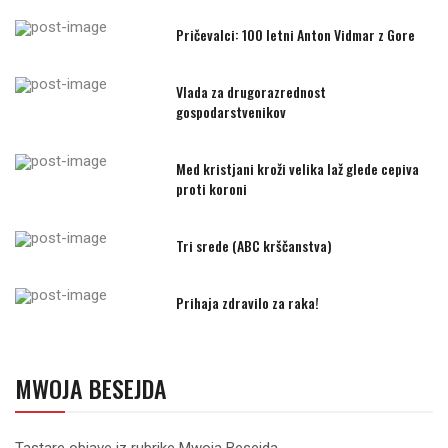
Pričevalci: 100 letni Anton Vidmar z Gore
Vlada za drugorazrednost
gospodarstvenikov
Med kristjani kroži velika laž glede cepiva
proti koroni
Tri srede (ABC krščanstva)
Prihaja zdravilo za raka!
MWOJA BESEJDA
Tastare objave iz rubrike Mwoja Besejda