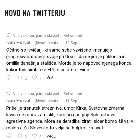
NOVO NA TWITTERJU
Vipavska.eu, primorski portal Retweeted
Ivan Horvat
@ivanhorvatx
·
10 Sep
Očitno so levičarji, ki same sebe vzvišeno imenujejo
progresivci, dosegli svoje pri Ursuli, da se jim je priklonila in
omilila današnja stališča. Morda je to napoved njenega konca,
kakor tudi simbioze EPP s celotno levico.
2
1
Več...
Vipavska.eu, primorski portal Retweeted
Ivan Horvat
@ivanhorvatx
·
11 Sep
Prišel je trenutek streznitve, umor Kirka. Svetovna zmerna
levica se mora zamisliti, kam so nas pripeljale njihove
agresivne agende. Mora se deradikalizirati, sicer bomo šli vsi v
maloro. Za Slovenijo to velja še bolj kot za svet.
3
3
Več...