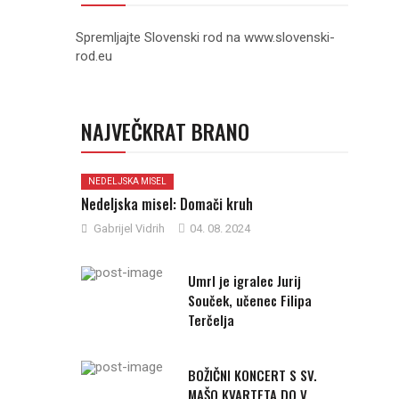
Spremljajte Slovenski rod na www.slovenski-
rod.eu
NAJVEČKRAT BRANO
NEDELJSKA MISEL
Nedeljska misel: Domači kruh
Gabrijel Vidrih
04. 08. 2024
Umrl je igralec Jurij
Souček, učenec Filipa
Terčelja
BOŽIČNI KONCERT S SV.
MAŠO KVARTETA DO V