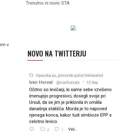
Trenutno ni novic STA
sem v
NOVO NA TWITTERJU
Vipavska.eu, primorski portal Retweeted
Ivan Horvat
@ivanhorvatx
·
10 Sep
Očitno so levičarji, ki same sebe vzvišeno
imenujejo progresivci, dosegli svoje pri
Ursuli, da se jim je priklonila in omilila
današnja stališča. Morda je to napoved
njenega konca, kakor tudi simbioze EPP s
celotno levico.
2
1
Več...