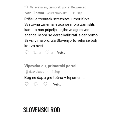
Vipavska.eu, primorski portal Retweeted
Ivan Horvat
@ivanhorvatx
·
11 Sep
Prišel je trenutek streznitve, umor Kirka.
Svetovna zmerna levica se mora zamisliti,
kam so nas pripeljale njihove agresivne
agende. Mora se deradikalizirati, sicer bomo
šli vsi v maloro. Za Slovenijo to velja še bolj
kot za svet.
3
3
Več...
Vipavska.eu, primorski portal
@vipavskaeu
·
11 Sep
Bog ne daj, a gre točno v tej smeri …
Več...
SLOVENSKI ROD