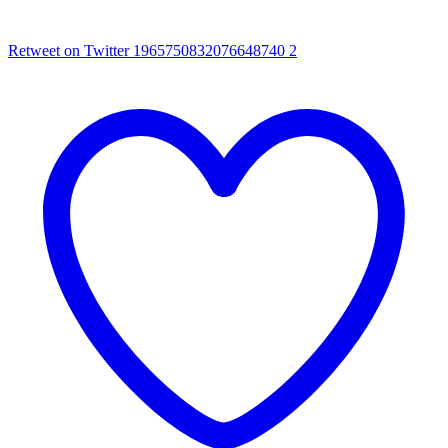
Retweet on Twitter 1965750832076648740
2