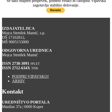
Še tako majhen prispevek, pomeni veliko in časopisu Vipavska
zagotavlja stabilno delovanje.
IZDAJATELJICA
Mojca Strmšek Mamić, s.p.
DŠ 17102812,
MŠ 9005153000
ODGOVORNA UREDNICA
Mojca Strmšek Mamić
ISSN 2738-3091
SPLET
ISSN 2712-634X
TISK
PODPRI VIPAVSKO!
ARHIV
Kontakt
UREDNIŠTVO PORTALA
Manžan 37a | 6000 Koper