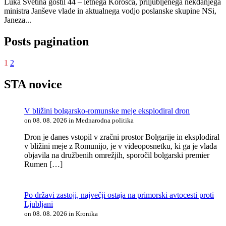
Luka Svetina gostil 44 – letnega Korošca, priljubljenega nekdanjega
ministra Janševe vlade in aktualnega vodjo poslanske skupine NSi,
Janeza...
Posts pagination
1
2
STA novice
V bližini bolgarsko-romunske meje eksplodiral dron
on 08. 08. 2026 in Mednarodna politika
Dron je danes vstopil v zračni prostor Bolgarije in eksplodiral
v bližini meje z Romunijo, je v videoposnetku, ki ga je vlada
objavila na družbenih omrežjih, sporočil bolgarski premier
Rumen […]
Po državi zastoji, največji ostaja na primorski avtocesti proti
Ljubljani
on 08. 08. 2026 in Kronika