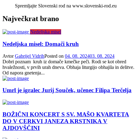
Spremljajte Slovenski rod na www.slovenski-rod.eu
Največkrat brano
Nedeljska misel
Nedeljska misel: Domači kruh
Avtor
Gabrijel Vidrih
Posted on
04. 08. 2024
03. 08. 2024
Dobri poznam kruh iz domače kmečke peči. Rodi se kot obred
hvaležnosti, v prvih urah dneva. Obhaja liturgijo obhajila in delitve.
Od napora gnetenja...
Umrl je igralec Jurij Souček, učenec Filipa Terčelja
BOŽIČNI KONCERT S SV. MAŠO KVARTETA
DO V CERKVI JANEZA KRSTNIKA V
AJDOVŠČINI