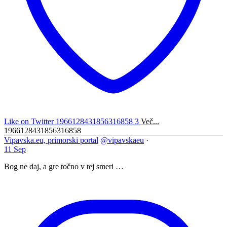
Like on Twitter 1966128431856316858
3
Več...
1966128431856316858
Vipavska.eu, primorski portal
@vipavskaeu
·
11 Sep
Bog ne daj, a gre točno v tej smeri …