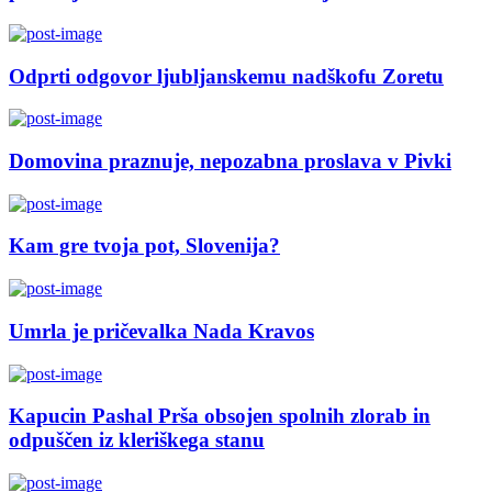
Odprti odgovor ljubljanskemu nadškofu Zoretu
Domovina praznuje, nepozabna proslava v Pivki
Kam gre tvoja pot, Slovenija?
Umrla je pričevalka Nada Kravos
Kapucin Pashal Prša obsojen spolnih zlorab in
odpuščen iz kleriškega stanu