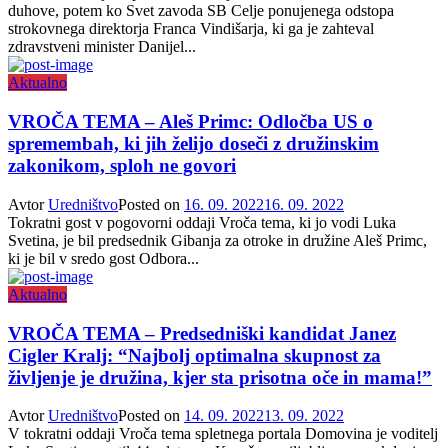
duhove, potem ko Svet zavoda SB Celje ponujenega odstopa
strokovnega direktorja Franca Vindišarja, ki ga je zahteval
zdravstveni minister Danijel...
Aktualno
VROČA TEMA – Aleš Primc: Odločba US o
spremembah, ki jih želijo doseči z družinskim
zakonikom, sploh ne govori
Avtor
Uredništvo
Posted on
16. 09. 2022
16. 09. 2022
Tokratni gost v pogovorni oddaji Vroča tema, ki jo vodi Luka
Svetina, je bil predsednik Gibanja za otroke in družine Aleš Primc,
ki je bil v sredo gost Odbora...
Aktualno
VROČA TEMA – Predsedniški kandidat Janez
Cigler Kralj: “Najbolj optimalna skupnost za
življenje je družina, kjer sta prisotna oče in mama!”
Avtor
Uredništvo
Posted on
14. 09. 2022
13. 09. 2022
V tokratni oddaji Vroča tema spletnega portala Domovina je voditelj