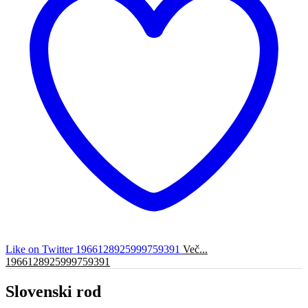
Like on Twitter 1966128925999759391
Več...
1966128925999759391
Slovenski rod