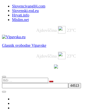
Slovencivangliji.com
Slovenski-rod.eu
Hrvati.info
Mislim.net
Ajdovščina
23°C
Glasnik svobodne Vipavske
Ajdovščina
23°C
Aktualno
Komentar
BLOG