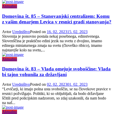
Aktualno
Domovina št. 85 – Stanovanjski centralizem: Komu
z vašim denarjem Levica v resnici gradi stanovanja?
Avtor
Uredništvo
Posted on
16. 02. 2023
15. 02. 2023
Slovenija je ponovno postala nekaj posebnega, edinstvenega.
Slovenščina je praktično edini jezik na svetu z dvojino, imamo
edinega miniaturnega zmaja na svetu (človeško ribico), imamo
najstarejše kolo na svetu,...
Aktualno
Domovina št. 83 – Vlada omejuje svoboščine: Vlada
bi tajno vohunila za državljani
Avtor
Uredništvo
Posted on
02. 02. 2023
01. 02. 2023
“Levičarji, ki imajo polna usta svoboščin, se na človekove pravice v
resnici požvižgajo. Politiki, ki so obljubljali, da bodo državljane
ščitili pred policijskim nadzorom, so zdaj uzakonili, da nam bodo
na naš...
Aktualno