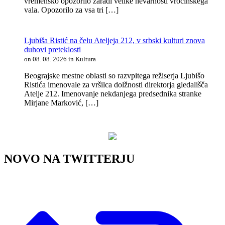
vremensko opozorilo zaradi velike nevarnosti vročinskega
vala. Opozorilo za vsa tri […]
Ljubiša Ristić na čelu Ateljeja 212, v srbski kulturi znova
duhovi preteklosti
on 08. 08. 2026 in Kultura
Beograjske mestne oblasti so razvpitega režiserja Ljubišo
Ristića imenovale za vršilca dolžnosti direktorja gledališča
Atelje 212. Imenovanje nekdanjega predsednika stranke
Mirjane Marković, […]
NOVO NA TWITTERJU