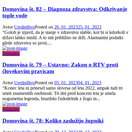
Domovina št. 82 – Diagnoza zdravstva: Odkrivanje
tople vode
Avtor
Uredništvo
Posted on
26. 01. 2023
25. 01. 2023
“Golob je izjavil, da je stanje v zdravstvu slabše, kot bi si kdorkoli v
državi lahko mislil. A to niti približno ne drži. Alarmantni podatki
glede zdravstva so javni....
Aktualno
Domovina št. 79 – Ustavno:
Zakon o RTV proti
človekovim pravicam
Avtor
Uredništvo
Posted on
05. 01. 2023
04. 01. 2023
“Konec leta ni prinesel samo slovesa od leta 2022, ampak tudi tri
smrti znamenitih osebnosti. Tri dni pred koncem leta je umrla
nogometna legenda, brazilski čudodelnik z žogo in...
Aktualno
Domovina št. 78: Koliko zaslužijo župniki