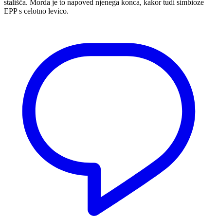
stališča. Morda je to napoved njenega konca, kakor tudi simbioze
EPP s celotno levico.