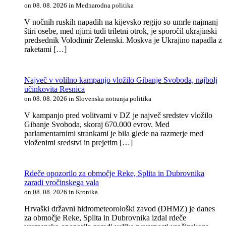
on 08. 08. 2026 in Mednarodna politika
V nočnih ruskih napadih na kijevsko regijo so umrle najmanj
štiri osebe, med njimi tudi triletni otrok, je sporočil ukrajinski
predsednik Volodimir Zelenski. Moskva je Ukrajino napadla z
raketami […]
Največ v volilno kampanjo vložilo Gibanje Svoboda, najbolj
učinkovita Resnica
on 08. 08. 2026 in Slovenska notranja politika
V kampanjo pred volitvami v DZ je največ sredstev vložilo
Gibanje Svoboda, skoraj 670.000 evrov. Med
parlamentarnimi strankami je bila glede na razmerje med
vloženimi sredstvi in prejetim […]
Rdeče opozorilo za območje Reke, Splita in Dubrovnika
zaradi vročinskega vala
on 08. 08. 2026 in Kronika
Hrvaški državni hidrometeorološki zavod (DHMZ) je danes
za območje Reke, Splita in Dubrovnika izdal rdeče