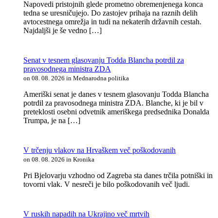
Napovedi pristojnih glede prometno obremenjenega konca
tedna se uresničujejo. Do zastojev prihaja na raznih delih
avtocestnega omrežja in tudi na nekaterih državnih cestah.
Najdaljši je še vedno […]
Senat v tesnem glasovanju Todda Blancha potrdil za
pravosodnega ministra ZDA
on 08. 08. 2026 in Mednarodna politika
Ameriški senat je danes v tesnem glasovanju Todda Blancha
potrdil za pravosodnega ministra ZDA. Blanche, ki je bil v
preteklosti osebni odvetnik ameriškega predsednika Donalda
Trumpa, je na […]
V trčenju vlakov na Hrvaškem več poškodovanih
on 08. 08. 2026 in Kronika
Pri Bjelovarju vzhodno od Zagreba sta danes trčila potniški in
tovorni vlak. V nesreči je bilo poškodovanih več ljudi.
V ruskih napadih na Ukrajino več mrtvih