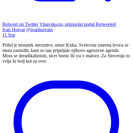
Retweet on Twitter
Vipavska.eu, primorski portal Retweeted
Ivan Horvat
@ivanhorvatx
·
11 Sep
Prišel je trenutek streznitve, umor Kirka. Svetovna zmerna levica se
mora zamisliti, kam so nas pripeljale njihove agresivne agende.
Mora se deradikalizirati, sicer bomo šli vsi v maloro. Za Slovenijo to
velja še bolj kot za svet.