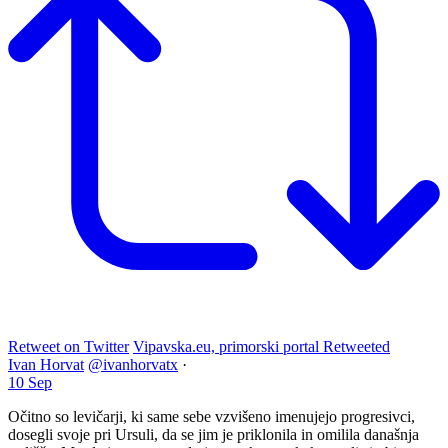
Retweet on Twitter
Vipavska.eu, primorski portal Retweeted
Ivan Horvat
@ivanhorvatx
·
10 Sep
Očitno so levičarji, ki same sebe vzvišeno imenujejo progresivci,
dosegli svoje pri Ursuli, da se jim je priklonila in omilila današnja