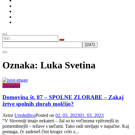
Kultura
Gospodarstvo
Intervju
Humor
Slovenski rod
Oznaka:
Luka Svetina
Aktualno
Domovina št. 87 – SPOLNE ZLORABE – Zakaj
žrtve spolnih zlorab molčijo?
Avtor
Uredništvo
Posted on
02. 03. 2023
01. 03. 2023
“V Sloveniji imajo nekateri – žal so to večinoma vplivnejši in
pomembnejši – težave s tarčami. Tako radi streljajo v napačne. Kaj
pomaga, če zadeneš črni krogec celo z...