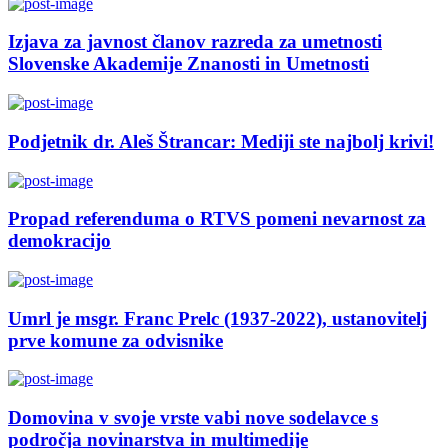
Izjava za javnost članov razreda za umetnosti
Slovenske Akademije Znanosti in Umetnosti
Podjetnik dr. Aleš Štrancar: Mediji ste najbolj krivi!
Propad referenduma o RTVS pomeni nevarnost za
demokracijo
Umrl je msgr. Franc Prelc (1937-2022), ustanovitelj
prve komune za odvisnike
Domovina v svoje vrste vabi nove sodelavce s
področja novinarstva in multimedije