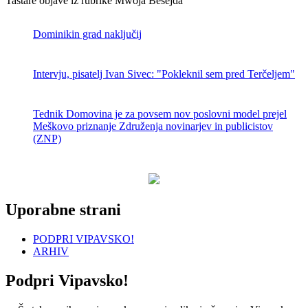
Tastare objave iz rubrike Mwoja Besejda
Dominikin grad naključij
Intervju, pisatelj Ivan Sivec: "Pokleknil sem pred Terčeljem"
Tednik Domovina je za povsem nov poslovni model prejel
Meškovo priznanje Združenja novinarjev in publicistov
(ZNP)
Uporabne strani
PODPRI VIPAVSKO!
ARHIV
Podpri Vipavsko!