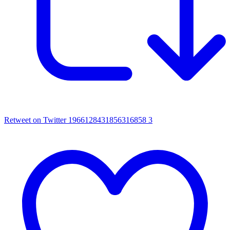
Retweet on Twitter 1966128431856316858
3