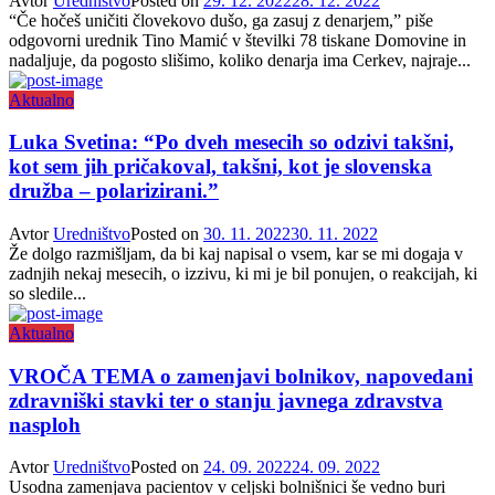
Avtor
Uredništvo
Posted on
29. 12. 2022
28. 12. 2022
“Če hočeš uničiti človekovo dušo, ga zasuj z denarjem,” piše
odgovorni urednik Tino Mamić v številki 78 tiskane Domovine in
nadaljuje, da pogosto slišimo, koliko denarja ima Cerkev, najraje...
Aktualno
Luka Svetina: “Po dveh mesecih so odzivi takšni,
kot sem jih pričakoval, takšni, kot je slovenska
družba – polarizirani.”
Avtor
Uredništvo
Posted on
30. 11. 2022
30. 11. 2022
Že dolgo razmišljam, da bi kaj napisal o vsem, kar se mi dogaja v
zadnjih nekaj mesecih, o izzivu, ki mi je bil ponujen, o reakcijah, ki
so sledile...
Aktualno
VROČA TEMA o zamenjavi bolnikov, napovedani
zdravniški stavki ter o stanju javnega zdravstva
nasploh
Avtor
Uredništvo
Posted on
24. 09. 2022
24. 09. 2022
Usodna zamenjava pacientov v celjski bolnišnici še vedno buri