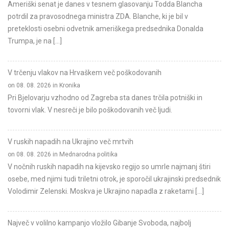
Ameriški senat je danes v tesnem glasovanju Todda Blancha
potrdil za pravosodnega ministra ZDA. Blanche, ki je bil v
preteklosti osebni odvetnik ameriškega predsednika Donalda
Trumpa, je na […]
V trčenju vlakov na Hrvaškem več poškodovanih
on 08. 08. 2026 in Kronika
Pri Bjelovarju vzhodno od Zagreba sta danes trčila potniški in
tovorni vlak. V nesreči je bilo poškodovanih več ljudi.
V ruskih napadih na Ukrajino več mrtvih
on 08. 08. 2026 in Mednarodna politika
V nočnih ruskih napadih na kijevsko regijo so umrle najmanj štiri
osebe, med njimi tudi triletni otrok, je sporočil ukrajinski predsednik
Volodimir Zelenski. Moskva je Ukrajino napadla z raketami […]
Največ v volilno kampanjo vložilo Gibanje Svoboda, najbolj