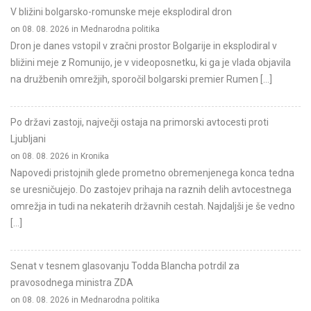
V bližini bolgarsko-romunske meje eksplodiral dron
on 08. 08. 2026 in Mednarodna politika
Dron je danes vstopil v zračni prostor Bolgarije in eksplodiral v
bližini meje z Romunijo, je v videoposnetku, ki ga je vlada objavila
na družbenih omrežjih, sporočil bolgarski premier Rumen […]
Po državi zastoji, največji ostaja na primorski avtocesti proti
Ljubljani
on 08. 08. 2026 in Kronika
Napovedi pristojnih glede prometno obremenjenega konca tedna
se uresničujejo. Do zastojev prihaja na raznih delih avtocestnega
omrežja in tudi na nekaterih državnih cestah. Najdaljši je še vedno
[…]
Senat v tesnem glasovanju Todda Blancha potrdil za
pravosodnega ministra ZDA
on 08. 08. 2026 in Mednarodna politika