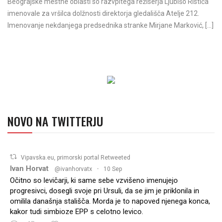
Beograjske mestne oblasti so razvpitega režiserja Ljubišo Ristića
imenovale za vršilca dolžnosti direktorja gledališča Atelje 212.
Imenovanje nekdanjega predsednika stranke Mirjane Marković, […]
NOVO NA TWITTERJU
Vipavska.eu, primorski portal Retweeted
Ivan Horvat
@ivanhorvatx
·
10 Sep
Očitno so levičarji, ki same sebe vzvišeno imenujejo
progresivci, dosegli svoje pri Ursuli, da se jim je priklonila in
omilila današnja stališča. Morda je to napoved njenega konca,
kakor tudi simbioze EPP s celotno levico.