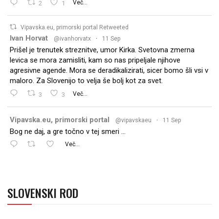
2
1
Več...
Vipavska.eu, primorski portal Retweeted
Ivan Horvat
@ivanhorvatx
·
11 Sep
Prišel je trenutek streznitve, umor Kirka. Svetovna zmerna
levica se mora zamisliti, kam so nas pripeljale njihove
agresivne agende. Mora se deradikalizirati, sicer bomo šli vsi v
maloro. Za Slovenijo to velja še bolj kot za svet.
3
3
Več...
Vipavska.eu, primorski portal
@vipavskaeu
·
11 Sep
Bog ne daj, a gre točno v tej smeri …
Več...
SLOVENSKI ROD