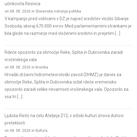
učinkovita Resnica
on 08. 08. 2026 in Slovenska notranja politika
V kampanjo pred volitvami v DZ je največ sredstev vložilo Gibanje
Svoboda, skoraj 670.000 evrov. Med parlamentarnimi strankami je
bila glede na razmerje med vloženimi sredstvi in prejetim […]
Rdeče opozorilo za območje Reke, Splita in Dubrovnika zaradi
vročinskega vala
on 08. 08. 2026 in Kronika
Hrvaški državni hidrometeorološki zavod (DHMZ) je danes za
območje Reke, Splita in Dubrovnika izdal rdeče vremensko
opozorilo zaradi velike nevarnosti vročinskega vala. Opozorilo za
vsa tri […]
Ljubiša Ristić na čelu Ateljeja 212, v srbski kulturi znova duhovi
preteklosti
on 08. 08. 2026 in Kultura