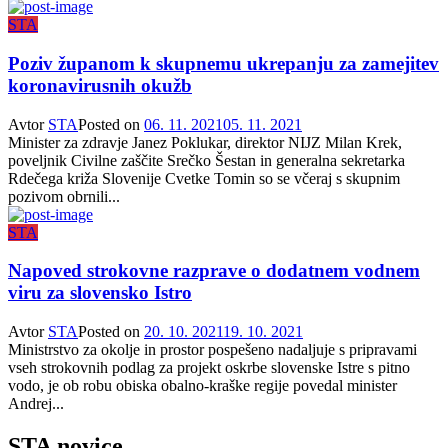
STA
Poziv županom k skupnemu ukrepanju za zamejitev
koronavirusnih okužb
Avtor
STA
Posted on
06. 11. 2021
05. 11. 2021
Minister za zdravje Janez Poklukar, direktor NIJZ Milan Krek,
poveljnik Civilne zaščite Srečko Šestan in generalna sekretarka
Rdečega križa Slovenije Cvetke Tomin so se včeraj s skupnim
pozivom obrnili...
STA
Napoved strokovne razprave o dodatnem vodnem
viru za slovensko Istro
Avtor
STA
Posted on
20. 10. 2021
19. 10. 2021
Ministrstvo za okolje in prostor pospešeno nadaljuje s pripravami
vseh strokovnih podlag za projekt oskrbe slovenske Istre s pitno
vodo, je ob robu obiska obalno-kraške regije povedal minister
Andrej...
STA novice