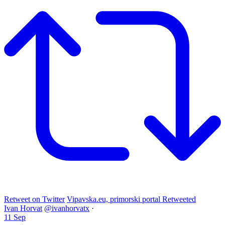
Retweet on Twitter
Vipavska.eu, primorski portal Retweeted
Ivan Horvat
@ivanhorvatx
·
11 Sep