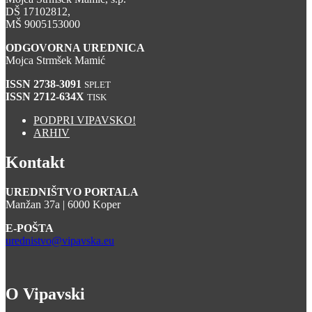
DŠ 17102812,
MŠ 9005153000
ODGOVORNA UREDNICA
Mojca Strmšek Mamić
ISSN 2738-3091
SPLET
ISSN 2712-634X
TISK
PODPRI VIPAVSKO!
ARHIV
Kontakt
UREDNIŠTVO PORTALA
Manžan 37a | 6000 Koper
E-POŠTA
urednistvo@vipavska.eu
O Vipavski