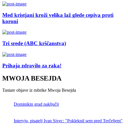
Med kristjani kroži velika laž glede cepiva proti
koroni
Tri srede (ABC krščanstva)
Prihaja zdravilo za raka!
MWOJA BESEJDA
Tastare objave iz rubrike Mwoja Besejda
Dominikin grad naključij
Intervju, pisatelj Ivan Sivec: "Pokleknil sem pred Terčeljem"