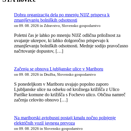
Dobra organizacija dela po mnenju NIJZ prispeva k
zmanjševanju bolniških odsotnosti
on 09. 08. 2026 in Zdravstvo, Slovensko gospodarstvo
Poletni čas je lahko po mnenju NIJZ odlična priložnost za
uvajanje ukrepov, ki lahko dolgoročno prispevajo k
zmanjševanju bolniških odsotnosti. Mednje sodijo pravočasno
načrtovanje dopustov, […]
Začenja se obnova Ljubljanske ulice v Mariboru
on 09. 08. 2026 in Družba, Slovensko gospodarstvo
S ponedeljkom v Mariboru uvajajo popolno zaporo
Ljubljanske ulice na odseku od krožnega križišča z Ulico
Pariške komune do križišča s Fochevo ulico. Občina namreč
začenja celovito obnovo […]
Na mariborski avtobusni postaji kmalu nočno polnjenje
električnih vozil javnega prevoza
on 09. 08. 2026 in Slovensko gospodarstvo