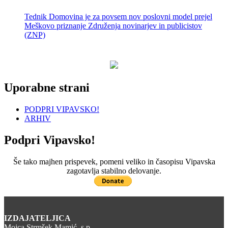
Tednik Domovina je za povsem nov poslovni model prejel
Meškovo priznanje Združenja novinarjev in publicistov
(ZNP)
Uporabne strani
PODPRI VIPAVSKO!
ARHIV
Podpri Vipavsko!
Še tako majhen prispevek, pomeni veliko in časopisu Vipavska
zagotavlja stabilno delovanje.
IZDAJATELJICA
Mojca Strmšek Mamić, s.p.