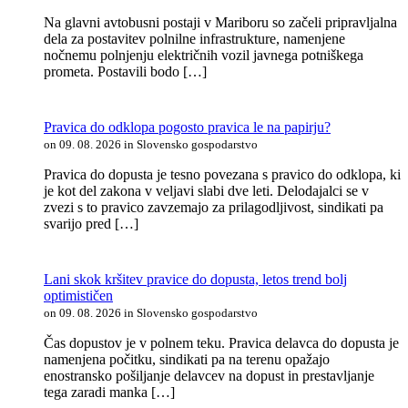
Na glavni avtobusni postaji v Mariboru so začeli pripravljalna
dela za postavitev polnilne infrastrukture, namenjene
nočnemu polnjenju električnih vozil javnega potniškega
prometa. Postavili bodo […]
Pravica do odklopa pogosto pravica le na papirju?
on 09. 08. 2026 in Slovensko gospodarstvo
Pravica do dopusta je tesno povezana s pravico do odklopa, ki
je kot del zakona v veljavi slabi dve leti. Delodajalci se v
zvezi s to pravico zavzemajo za prilagodljivost, sindikati pa
svarijo pred […]
Lani skok kršitev pravice do dopusta, letos trend bolj
optimističen
on 09. 08. 2026 in Slovensko gospodarstvo
Čas dopustov je v polnem teku. Pravica delavca do dopusta je
namenjena počitku, sindikati pa na terenu opažajo
enostransko pošiljanje delavcev na dopust in prestavljanje
tega zaradi manka […]