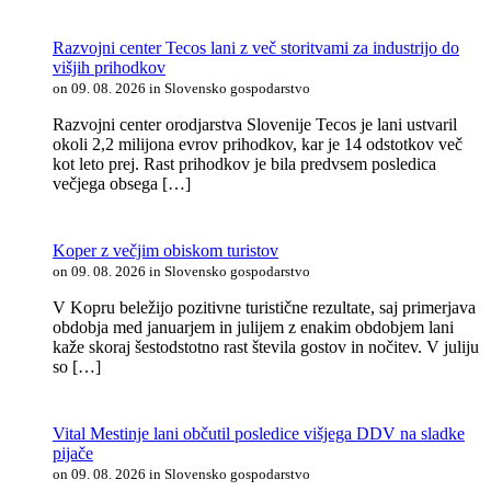
Razvojni center Tecos lani z več storitvami za industrijo do
višjih prihodkov
on 09. 08. 2026 in Slovensko gospodarstvo
Razvojni center orodjarstva Slovenije Tecos je lani ustvaril
okoli 2,2 milijona evrov prihodkov, kar je 14 odstotkov več
kot leto prej. Rast prihodkov je bila predvsem posledica
večjega obsega […]
Koper z večjim obiskom turistov
on 09. 08. 2026 in Slovensko gospodarstvo
V Kopru beležijo pozitivne turistične rezultate, saj primerjava
obdobja med januarjem in julijem z enakim obdobjem lani
kaže skoraj šestodstotno rast števila gostov in nočitev. V juliju
so […]
Vital Mestinje lani občutil posledice višjega DDV na sladke
pijače
on 09. 08. 2026 in Slovensko gospodarstvo