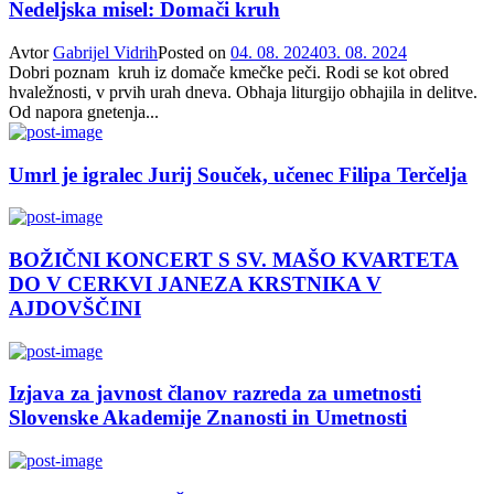
Nedeljska misel: Domači kruh
Avtor
Gabrijel Vidrih
Posted on
04. 08. 2024
03. 08. 2024
Dobri poznam kruh iz domače kmečke peči. Rodi se kot obred
hvaležnosti, v prvih urah dneva. Obhaja liturgijo obhajila in delitve.
Od napora gnetenja...
Umrl je igralec Jurij Souček, učenec Filipa Terčelja
BOŽIČNI KONCERT S SV. MAŠO KVARTETA
DO V CERKVI JANEZA KRSTNIKA V
AJDOVŠČINI
Izjava za javnost članov razreda za umetnosti
Slovenske Akademije Znanosti in Umetnosti