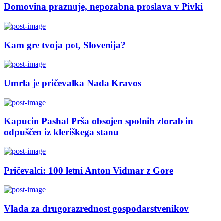
Domovina praznuje, nepozabna proslava v Pivki
Kam gre tvoja pot, Slovenija?
Umrla je pričevalka Nada Kravos
Kapucin Pashal Prša obsojen spolnih zlorab in
odpuščen iz kleriškega stanu
Pričevalci: 100 letni Anton Vidmar z Gore
Vlada za drugorazrednost gospodarstvenikov