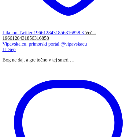
Like on Twitter 1966128431856316858
3
Več...
1966128431856316858
Vipavska.eu, primorski portal
@vipavskaeu
·
11 Sep
Bog ne daj, a gre točno v tej smeri …