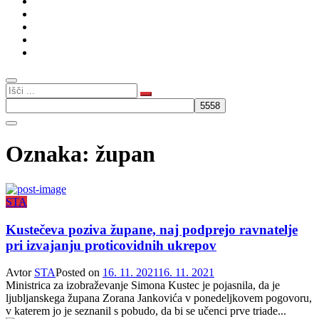
Kultura
Gospodarstvo
Intervju
Humor
Slovenski rod
Oznaka:
župan
STA
Kustečeva poziva župane, naj podprejo ravnatelje
pri izvajanju proticovidnih ukrepov
Avtor
STA
Posted on
16. 11. 2021
16. 11. 2021
Ministrica za izobraževanje Simona Kustec je pojasnila, da je
ljubljanskega župana Zorana Jankovića v ponedeljkovem pogovoru,
v katerem jo je seznanil s pobudo, da bi se učenci prve triade...