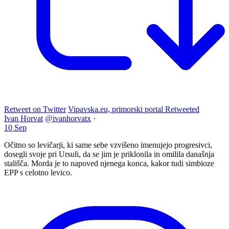
Retweet on Twitter
Vipavska.eu, primorski portal Retweeted
Ivan Horvat
@ivanhorvatx
·
10 Sep
Očitno so levičarji, ki same sebe vzvišeno imenujejo progresivci,
dosegli svoje pri Ursuli, da se jim je priklonila in omilila današnja
stališča. Morda je to napoved njenega konca, kakor tudi simbioze
EPP s celotno levico.