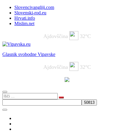
Slovencivangliji.com
Slovenski-rod.eu
Hrvati.info
Mislim.net
Ajdovščina
32°C
Glasnik svobodne Vipavske
Ajdovščina
32°C
Aktualno
Komentar
BLOG