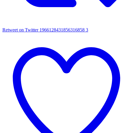
Retweet on Twitter 1966128431856316858
3