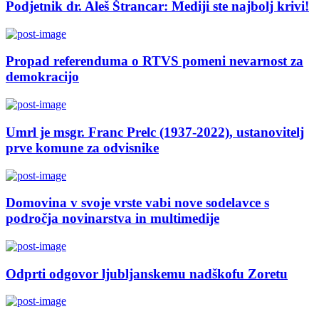
Podjetnik dr. Aleš Štrancar: Mediji ste najbolj krivi!
Propad referenduma o RTVS pomeni nevarnost za
demokracijo
Umrl je msgr. Franc Prelc (1937-2022), ustanovitelj
prve komune za odvisnike
Domovina v svoje vrste vabi nove sodelavce s
področja novinarstva in multimedije
Odprti odgovor ljubljanskemu nadškofu Zoretu