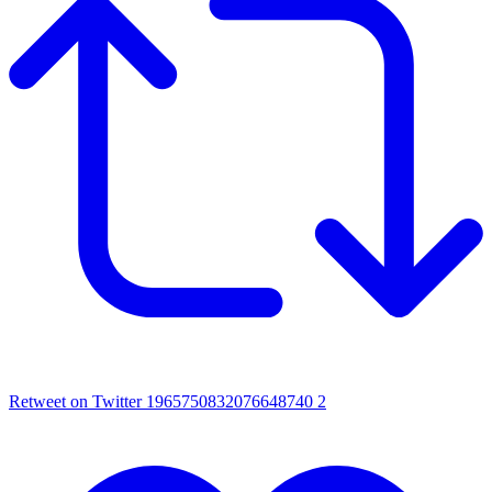
Retweet on Twitter 1965750832076648740
2