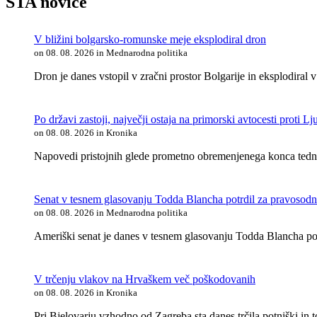
STA novice
V bližini bolgarsko-romunske meje eksplodiral dron
on 08. 08. 2026 in Mednarodna politika
Dron je danes vstopil v zračni prostor Bolgarije in eksplodiral
Po državi zastoji, največji ostaja na primorski avtocesti proti Lj
on 08. 08. 2026 in Kronika
Napovedi pristojnih glede prometno obremenjenega konca tedna s
Senat v tesnem glasovanju Todda Blancha potrdil za pravosod
on 08. 08. 2026 in Mednarodna politika
Ameriški senat je danes v tesnem glasovanju Todda Blancha pot
V trčenju vlakov na Hrvaškem več poškodovanih
on 08. 08. 2026 in Kronika
Pri Bjelovarju vzhodno od Zagreba sta danes trčila potniški in t