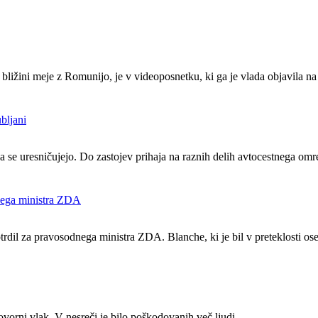
 v bližini meje z Romunijo, je v videoposnetku, ki ga je vlada objavila
ubljani
e uresničujejo. Do zastojev prihaja na raznih delih avtocestnega omrež
nega ministra ZDA
rdil za pravosodnega ministra ZDA. Blanche, ki je bil v preteklosti 
ovorni vlak. V nesreči je bilo poškodovanih več ljudi.