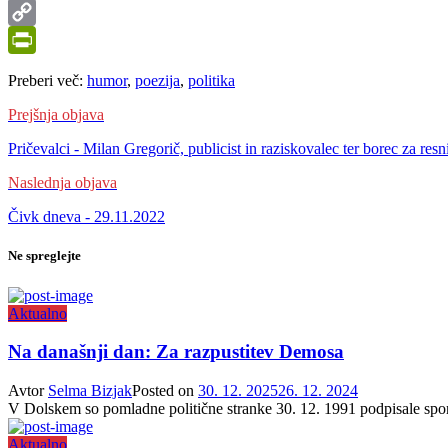
Preberi več:
humor
,
poezija
,
politika
Prejšnja objava
Pričevalci - Milan Gregorič, publicist in raziskovalec ter borec za resn
Naslednja objava
Čivk dneva - 29.11.2022
Ne spreglejte
Aktualno
Na današnji dan: Za razpustitev Demosa
Avtor
Selma Bizjak
Posted on
30. 12. 2025
26. 12. 2024
V Dolskem so pomladne politične stranke 30. 12. 1991 podpisale spora
Aktualno