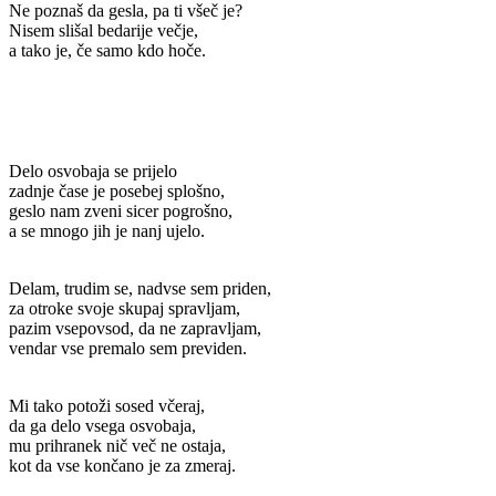
Ne poznaš da gesla, pa ti všeč je?
Nisem slišal bedarije večje,
a tako je, če samo kdo hoče.
Delo osvobaja se prijelo
zadnje čase je posebej splošno,
geslo nam zveni sicer pogrošno,
a se mnogo jih je nanj ujelo.
Delam, trudim se, nadvse sem priden,
za otroke svoje skupaj spravljam,
pazim vsepovsod, da ne zapravljam,
vendar vse premalo sem previden.
Mi tako potoži sosed včeraj,
da ga delo vsega osvobaja,
mu prihranek nič več ne ostaja,
kot da vse končano je za zmeraj.