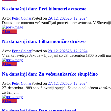
Na današnji dan: Prvi kilometri avtoceste
Avtor
Peter Colnar
Posted on
29. 12. 2025
26. 12. 2024
Danes si ne moremo več zamišljati prometa brez avtocest. V Sloveniji 
Aktualno
Na današnji dan: Filharmonično društvo
Avtor
Peter Colnar
Posted on
28. 12. 2025
26. 12. 2024
V cerkvi svetega Jakoba v Ljubljani so 28. decembra 1800 izvedli mašo
Aktualno
Na današnji dan: Za večstrankarsko skupščino
Avtor
Peter Colnar
Posted on
27. 12. 2025
26. 12. 2024
27. decembra 1989 so v Sloveniji sprejeli Zakon o političnem združeva
življenju....
Aktualno
Na današnji dan: Dan samostojnosti