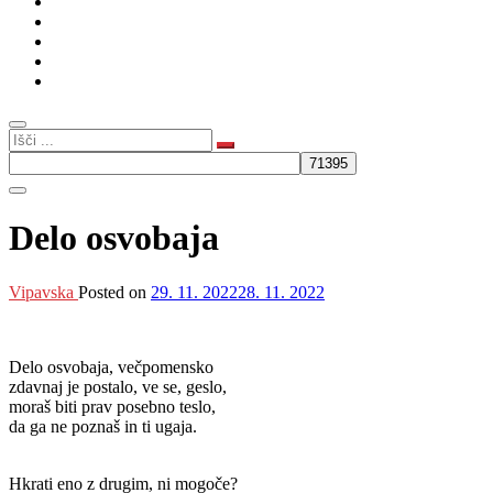
Kultura
Gospodarstvo
Intervju
Humor
Slovenski rod
Delo osvobaja
Vipavska
Posted on
29. 11. 2022
28. 11. 2022
Delo osvobaja, večpomensko
zdavnaj je postalo, ve se, geslo,
moraš biti prav posebno teslo,
da ga ne poznaš in ti ugaja.
Hkrati eno z drugim, ni mogoče?