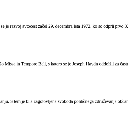
se je razvoj avtocest začel 29. decembra leta 1972, ko so odprli prvo 
 Missa in Tempore Bell, s katero se je Joseph Haydn oddolžil za častno
nju. S tem je bila zagotovljena svoboda političnega združevanja občano