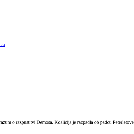
Message
Copy
Link
PrintFriendly
ico
zum o razpustitvi Demosa. Koalicija je razpadla ob padcu Peterletove 