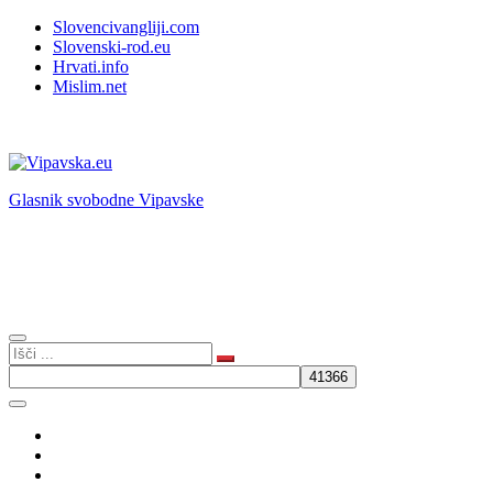
Slovencivangliji.com
Slovenski-rod.eu
Hrvati.info
Mislim.net
Glasnik svobodne Vipavske
Aktualno
Komentar
BLOG