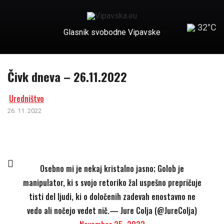
32°C
Glasnik svobodne Vipavske
Čivk dneva – 26.11.2022
Uredništvo
26. 11. 2022
Osebno mi je nekaj kristalno jasno; Golob je
manipulator, ki s svojo retoriko žal uspešno prepričuje
tisti del ljudi, ki o določenih zadevah enostavno ne
vedo ali nočejo vedet nič.— Jure Colja (@JureColja)