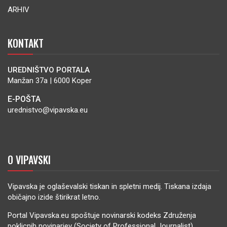
ARHIV
KONTAKT
UREDNIŠTVO PORTALA
Manžan 37a | 6000 Koper
E-POŠTA
urednistvo@vipavska.eu
O VIPAVSKI
Vipavska je oglaševalski tiskan in spletni medij. Tiskana izdaja
običajno izide štirikrat letno.
Portal Vipavska.eu spoštuje novinarski kodeks Združenja
poklicnih novinarjev (Society of Professional Journalist).