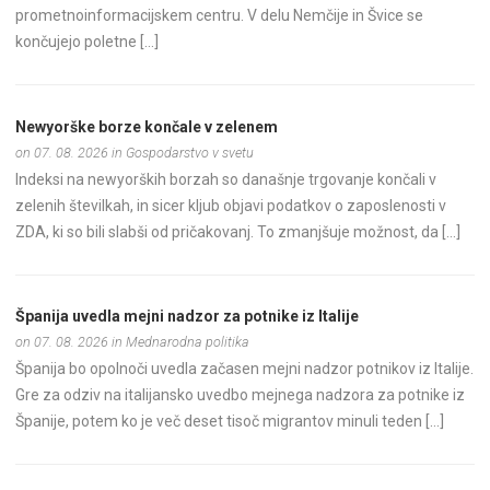
prometnoinformacijskem centru. V delu Nemčije in Švice se
končujejo poletne […]
Newyorške borze končale v zelenem
on 07. 08. 2026 in Gospodarstvo v svetu
Indeksi na newyorških borzah so današnje trgovanje končali v
zelenih številkah, in sicer kljub objavi podatkov o zaposlenosti v
ZDA, ki so bili slabši od pričakovanj. To zmanjšuje možnost, da […]
Španija uvedla mejni nadzor za potnike iz Italije
on 07. 08. 2026 in Mednarodna politika
Španija bo opolnoči uvedla začasen mejni nadzor potnikov iz Italije.
Gre za odziv na italijansko uvedbo mejnega nadzora za potnike iz
Španije, potem ko je več deset tisoč migrantov minuli teden […]