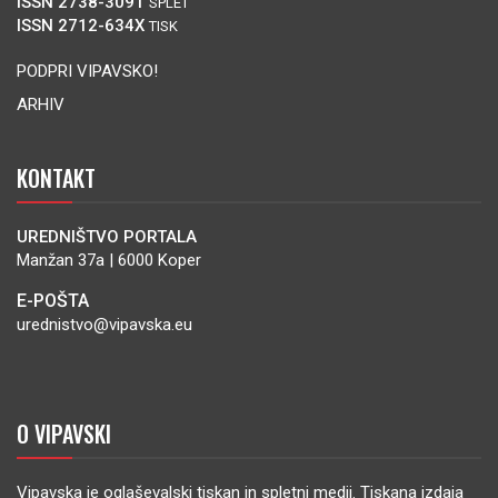
ISSN 2738-3091
SPLET
ISSN 2712-634X
TISK
PODPRI VIPAVSKO!
ARHIV
KONTAKT
UREDNIŠTVO PORTALA
Manžan 37a | 6000 Koper
E-POŠTA
urednistvo@vipavska.eu
O VIPAVSKI
Vipavska je oglaševalski tiskan in spletni medij. Tiskana izdaja