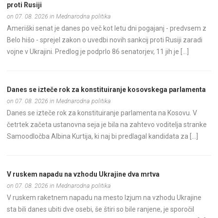
proti Rusiji
on 07. 08. 2026 in Mednarodna politika
Ameriški senat je danes po več kot letu dni pogajanj - predvsem z
Belo hišo - sprejel zakon o uvedbi novih sankcij proti Rusiji zaradi
vojne v Ukrajini. Predlog je podprlo 86 senatorjev, 11 jih je […]
Danes se izteče rok za konstituiranje kosovskega parlamenta
on 07. 08. 2026 in Mednarodna politika
Danes se izteče rok za konstituiranje parlamenta na Kosovu. V
četrtek začeta ustanovna seja je bila na zahtevo voditelja stranke
Samoodločba Albina Kurtija, ki naj bi predlagal kandidata za […]
V ruskem napadu na vzhodu Ukrajine dva mrtva
on 07. 08. 2026 in Mednarodna politika
V ruskem raketnem napadu na mesto Izjum na vzhodu Ukrajine
sta bili danes ubiti dve osebi, še štiri so bile ranjene, je sporočil