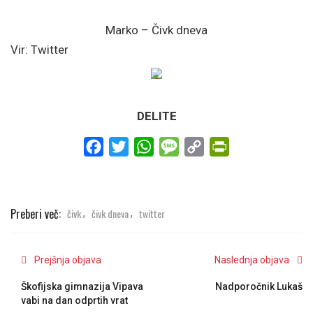
Marko – Čivk dneva
Vir: Twitter
DELITE
Facebook
Twitter
WhatsApp
Message
Copy
PrintFriendly
Link
Preberi več:
čivk
čivk dneva
twitter
,
,
Prejšnja objava
Naslednja objava
Škofijska gimnazija Vipava
Nadporočnik Lukaš
vabi na dan odprtih vrat