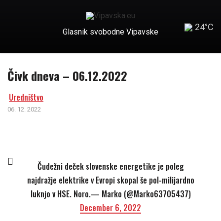
24°C
Glasnik svobodne Vipavske
Čivk dneva – 06.12.2022
Uredništvo
06. 12. 2022
Čudežni deček slovenske energetike je poleg
najdražje elektrike v Evropi skopal še pol-milijardno
luknjo v HSE. Noro.— Marko (@Marko63705437)
December 6, 2022