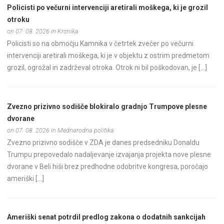
Policisti po večurni intervenciji aretirali moškega, ki je grozil
otroku
on 07. 08. 2026 in Kronika
Policisti so na območju Kamnika v četrtek zvečer po večurni
intervenciji aretirali moškega, ki je v objektu z ostrim predmetom
grozil, ogrožal in zadrževal otroka. Otrok ni bil poškodovan, je […]
Zvezno prizivno sodišče blokiralo gradnjo Trumpove plesne
dvorane
on 07. 08. 2026 in Mednarodna politika
Zvezno prizivno sodišče v ZDA je danes predsedniku Donaldu
Trumpu prepovedalo nadaljevanje izvajanja projekta nove plesne
dvorane v Beli hiši brez predhodne odobritve kongresa, poročajo
ameriški […]
Ameriški senat potrdil predlog zakona o dodatnih sankcijah