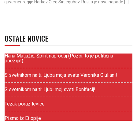
guverner regije Harkov Oleg Sinjegubov. Rusija je nove napade […]
OSTALE NOVICE
Hana Matjažič: Špirit naprodaj (Pozor, to je politična
poezija!)
S svetnikom na ti: Ljuba moja sveta Veronika Giuliani!
S svetnikom na ti: Ljubi moj sveti Bonifacij!
Težak poraz levice
Pismo iz Etiopije