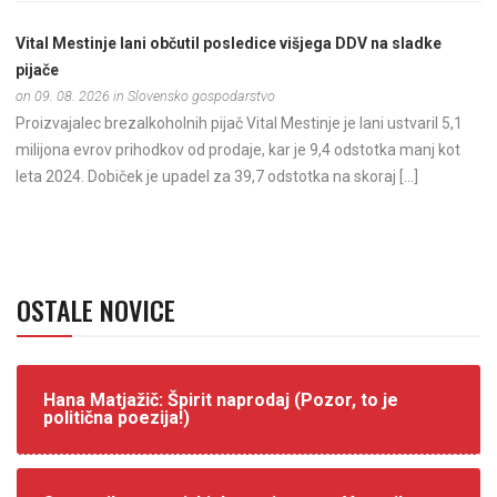
Vital Mestinje lani občutil posledice višjega DDV na sladke
pijače
on 09. 08. 2026 in Slovensko gospodarstvo
Proizvajalec brezalkoholnih pijač Vital Mestinje je lani ustvaril 5,1
milijona evrov prihodkov od prodaje, kar je 9,4 odstotka manj kot
leta 2024. Dobiček je upadel za 39,7 odstotka na skoraj […]
OSTALE NOVICE
Hana Matjažič: Špirit naprodaj (Pozor, to je
politična poezija!)