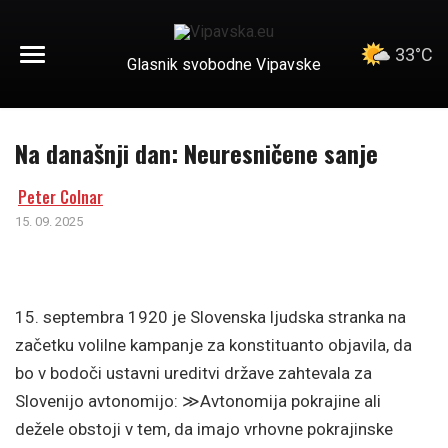
33°C
Glasnik svobodne Vipavske
Na današnji dan: Neuresničene sanje
Peter Colnar
15. 09. 2025
15. septembra 1920 je Slovenska ljudska stranka na
začetku volilne kampanje za konstituanto objavila, da
bo v bodoči ustavni ureditvi države zahtevala za
Slovenijo avtonomijo: ≫Avtonomija pokrajine ali
dežele obstoji v tem, da imajo vrhovne pokrajinske