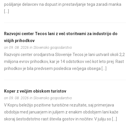
pošiljanje delavcev na dopust in prestavljanje tega zaradi manka
[…]
Razvojni center Tecos lani z več storitvami za industrijo do
višjih prihodkov
on 09. 08. 2026 in Slovensko gospodarstvo
Razvojni center orodjarstva Slovenije Tecos je lani ustvaril okoli 2,2
milijona evrov prihodkov, kar je 14 odstotkov več kot leto prej. Rast
prihodkov je bila predvsem posledica večjega obsega […]
Koper z večjim obiskom turistov
on 09. 08. 2026 in Slovensko gospodarstvo
V Kopru beležijo pozitivne turistične rezultate, saj primerjava
obdobja med januarjem in julijem z enakim obdobjem lani kaže
skoraj šestodstotno rast števila gostov in nočitev. V juliju so […]