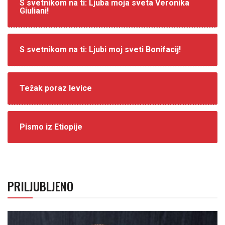
S svetnikom na ti: Ljuba moja sveta Veronika
Giuliani!
S svetnikom na ti: Ljubi moj sveti Bonifacij!
Težak poraz levice
Pismo iz Etiopije
PRILJUBLJENO