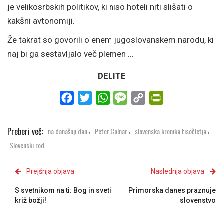
je velikosrbskih politikov, ki niso hoteli niti slišati o
kakšni avtonomiji.
Že takrat so govorili o enem jugoslovanskem narodu, ki
naj bi ga sestavljalo več plemen …
DELITE
Facebook
Twitter
WhatsApp
Message
Copy
PrintFriendly
Link
Preberi več:
na današnji dan
Peter Colnar
slovenska kronika tisočletja
,
,
,
Slovenski rod
Prejšnja objava
Naslednja objava
S svetnikom na ti: Bog in sveti
Primorska danes praznuje
križ božji!
slovenstvo