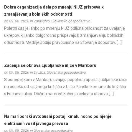
Dobra organizacija dela po mnenju NIJZ prispeva k
zmanjševanju bolniških odsotnosti
on 09. 08. 2026 in Zdravstvo, Slovensko gospodarstvo
Poletni čas je lahko po mnenju NIJZ odlična priložnost za uvajanje
ukrepov, ki lahko dolgoročno prispevajo k zmanjševanju bolniških
odsotnosti. Mednje sodijo pravočasno načrtovanje dopustov, […]
Začenja se obnova Ljubljanske ulice v Mariboru
on 09. 08. 2026 in Družba, Slovensko gospodarstvo
S ponedeljkom v Mariboru uvajajo popolno zaporo Ljubljanske ulice
na odseku od krožnega križišča z Ulico Pariške komune do križišča
s Fochevo ulico. Občina namreč začenja celovito obnovo […]
Na mariborski avtobusni postaji kmalu nočno polnjenje
električnih vozil javnega prevoza
on 09. 08. 2026 in Slovensko gospodarstvo