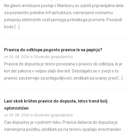
Na glavni avtobusni postaji v Mariboru so začeli pripravljalna dela
za postavitev polnilne infrastrukture, namenjene nočnemu
polnjenju električnih vozil javnega potniškega prometa. Postavili
bodo […]
Pravica do odklopa pogosto pravica le na papirju?
on 09. 08. 2026 in Slovensko gospodarstvo
Pravica do dopusta je tesno povezana s pravico do odklopa, ki je
kot del zakona v veljavi slabi dve leti. Delodajalci se v zvezi s to
pravico zavzemajo za prilagodljivost, sindikati pa svarijo pred […]
Lani skok kršitev pravice do dopusta, letos trend bolj
optimističen
on 09. 08. 2026 in Slovensko gospodarstvo
Čas dopustov je v polnem teku. Pravica delavca do dopusta je
namenjena počitku, sindikati pa na terenu opažajo enostransko