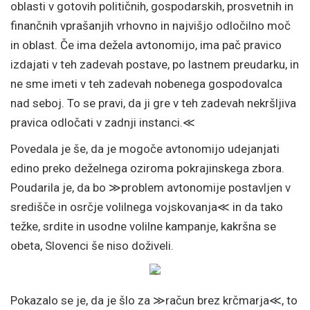
oblasti v gotovih političnih, gospodarskih, prosvetnih in
finančnih vprašanjih vrhovno in najvišjo odločilno moč
in oblast. Če ima dežela avtonomijo, ima pač pravico
izdajati v teh zadevah postave, po lastnem preudarku, in
ne sme imeti v teh zadevah nobenega gospodovalca
nad seboj. To se pravi, da ji gre v teh zadevah nekršljiva
pravica odločati v zadnji instanci.≪
Povedala je še, da je mogoče avtonomijo udejanjati
edino preko deželnega oziroma pokrajinskega zbora.
Poudarila je, da bo ≫problem avtonomije postavljen v
središče in osrčje volilnega vojskovanja≪ in da tako
težke, srdite in usodne volilne kampanje, kakršna se
obeta, Slovenci še niso doživeli.
Pokazalo se je, da je šlo za ≫račun brez krčmarja≪, to